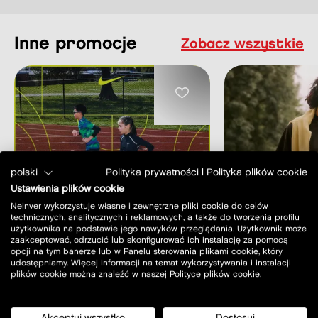
Inne promocje
Zobacz wszystkie
polski
Polityka prywatności
|
Polityka plików cookie
POWRÓT DO SZKOŁY
PROMOCJA DO
Ustawienia plików cookie
POWRÓT DO SZKOŁY
PROMOCJA 
Neinver wykorzystuje własne i zewnętrzne pliki cookie do celów
technicznych, analitycznych i reklamowych, a także do tworzenia profilu
użytkownika na podstawie jego nawyków przeglądania. Użytkownik może
dowiedz się więcej
dowiedz 
zaakceptować, odrzucić lub skonfigurować ich instalację za pomocą
opcji na tym banerze lub w Panelu sterowania plikami cookie, który
udostępniamy. Więcej informacji na temat wykorzystywania i instalacji
plików cookie można znaleźć w naszej Polityce plików cookie.