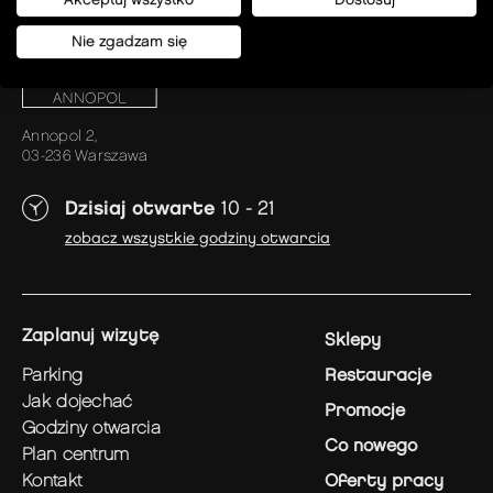
Akceptuj wszystko
Dostosuj
Nie zgadzam się
Annopol 2,
03-236 Warszawa
Dzisiaj otwarte
10 - 21
zobacz wszystkie godziny otwarcia
zaplanuj wizytę
Sklepy
parking
Restauracje
jak dojechać
Promocje
godziny otwarcia
Co nowego
plan centrum
kontakt
Oferty pracy