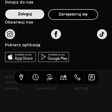
dołącz do nas
Zaloguj
Zarejestruj się
obserwuj nas
pobierz aplikację
© 2023 The Styles Outlets
Informacja
Polityka
Cookies
prawna
prywatności
settings