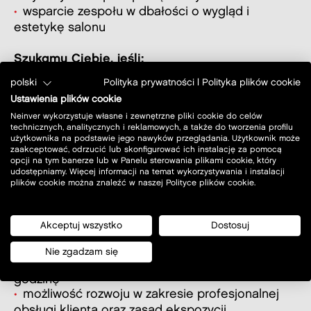
wsparcie zespołu w dbałości o wygląd i
estetykę salonu
Szukamy Ciebie, jeśli:
jesteś dyspozycyjny/-a do pracy w elastycznych
polski
Polityka prywatności
|
Polityka plików cookie
godzinach oraz w weekendy
Ustawienia plików cookie
znasz podstawy obsługi komputera (MS Office)
Neinver wykorzystuje własne i zewnętrzne pliki cookie do celów
posiadasz status studenta/ucznia
technicznych, analitycznych i reklamowych, a także do tworzenia profilu
użytkownika na podstawie jego nawyków przeglądania. Użytkownik może
do Twoich wartości należą zaangażowanie i
zaakceptować, odrzucić lub skonfigurować ich instalację za pomocą
efektywność
opcji na tym banerze lub w Panelu sterowania plikami cookie, który
udostępniamy. Więcej informacji na temat wykorzystywania i instalacji
masz motywację i energię do działania
plików cookie można znaleźć w naszej Polityce plików cookie.
potrafisz współpracować w zespole
Co oferujemy?
Akceptuj wszystko
Dostosuj
umowę o zlecenie
Nie zgadzam się
wynagrodzenie w wysokości 34 zł brutto za
godzinę
możliwość rozwoju w zakresie profesjonalnej
obsługi klienta oraz zasad ekspozycji