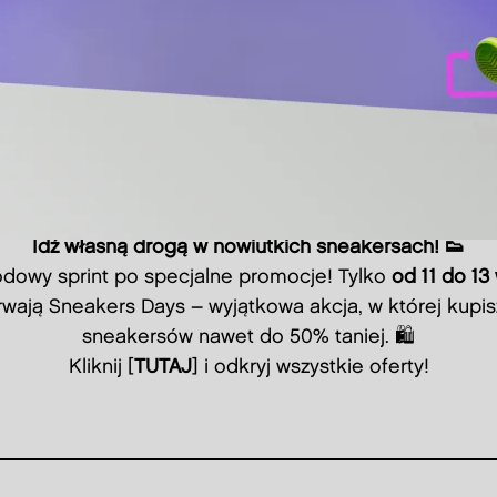
Idź własną drogą w nowiutkich sneakersach! 👟
odowy sprint po specjalne promocje! Tylko
od 11 do 13
rwają Sneakers Days – wyjątkowa akcja, w której kup
sneakersów nawet do 50% taniej. 🛍️
Kliknij [
TUTAJ
] i odkryj wszystkie oferty!