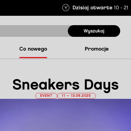
Dzisiaj otwarte
10 - 21
Wyszukaj
co nowego
promocje
Sneakers Days
EVENT
11 – 13.09.2025