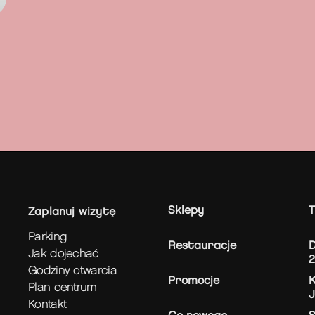
Sklepy
T
zaplanuj wizytę
parking
Restauracje
D
jak dojechać
godziny otwarcia
Promocje
K
plan centrum
J
kontakt