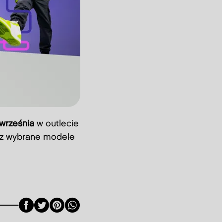
 września
w outlecie
isz wybrane modele
Facebook
Twitter
Pinterest