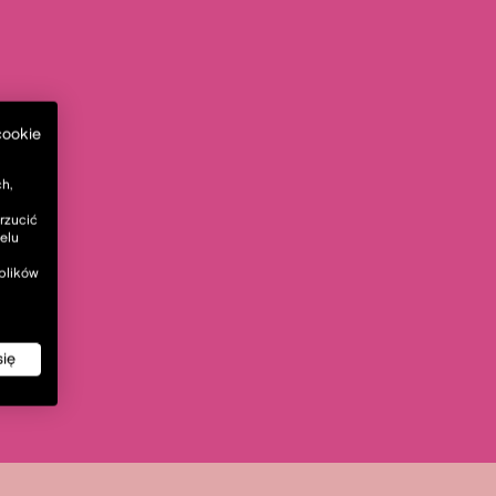
cookie
h,
rzucić
elu
 plików
się