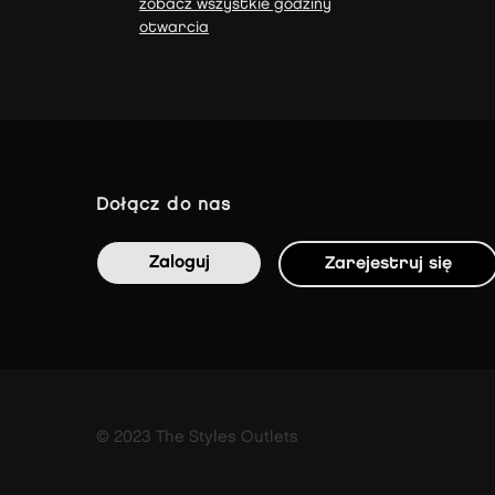
zobacz wszystkie godziny
otwarcia
dołącz do nas
Zaloguj
Zarejestruj się
© 2023 The Styles Outlets