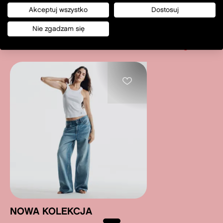
Akceptuj wszystko
Dostosuj
Nie zgadzam się
new in
Zobacz wszystkie
NOWA KOLEKCJA