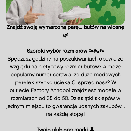
Znajdź swoją wymarzoną parę... butów na wiosnę
🌿
Szeroki wybór rozmiarów 👟👠👡
Spędzasz godziny na poszukiwaniach obuwia ze
względu na nietypowy rozmiar butów? A może
popularny numer sprawia, że dużo modowych
perełek szybko ucieka Ci sprzed nosa? W
outlecie Factory Annopol znajdziesz modele w
rozmiarach od 35 do 50. Dziesiątki sklepów w
jednym miejscu to gwarancja udanych zakupów...
na każdą stopę!
Twoje ulubione marki 🔝