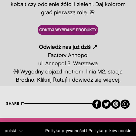
kobalt czy odcienie żółci i zieleni. Daj kolorom
grać pierwszą rolę. 🌸
Odwiedź nas już dziś 📍
Factory Annopol
ul. Annopol 2, Warszawa
Ⓜ️ Wygodny dojazd metrem: linia M2, stacja
Bródno. Kliknij
[tutaj]
i dowiedz się więcej.
Faceboo
Twitte
Pint
SHARE IT
polski
Polityka prywatności
|
Polityka plików cookie