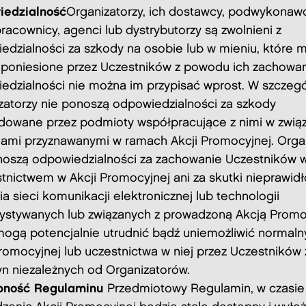
edzialność
Organizatorzy, ich dostawcy, podwykonawc
racownicy, agenci lub dystrybutorzy są zwolnieni z
edzialności za szkody na osobie lub w mieniu, które 
 poniesione przez Uczestników z powodu ich zachowani
edzialności nie można im przypisać wprost. W szczegó
zatorzy nie ponoszą odpowiedzialności za szkody
owane przez podmioty współpracujące z nimi w związ
ami przyznawanymi w ramach Akcji Promocyjnej. Organ
noszą odpowiedzialności za zachowanie Uczestników 
stnictwem w Akcji Promocyjnej ani za skutki nieprawi
ia sieci komunikacji elektronicznej lub technologii
ystywanych lub związanych z prowadzoną Akcją Promo
mogą potencjalnie utrudnić bądź uniemożliwić normaln
Promocyjnej lub uczestnictwa w niej przez Uczestników 
yn niezależnych od Organizatorów.
pność Regulaminu
Przedmiotowy Regulamin, w czasie