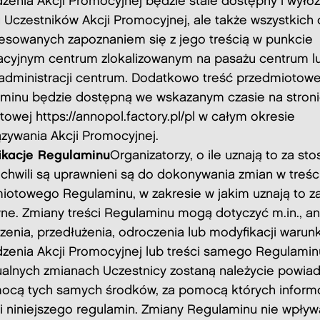
zenia Akcji Promocyjnej będzie stale dostępny i wyło
 Uczestników Akcji Promocyjnej, ale także wszystkich
resowanych zapoznaniem się z jego treścią w punkcie
acyjnym centrum zlokalizowanym na pasażu centrum l
 administracji centrum. Dodatkowo treść przedmiotow
minu będzie dostępną we wskazanym czasie na stron
etowej
https://annopol.factory.pl/pl
w całym okresie
zywania Akcji Promocyjnej.
kacje Regulaminu
Organizatorzy, o ile uznają to za st
 chwili są uprawnieni są do dokonywania zmian w treśc
iotowego Regulaminu, w zakresie w jakim uznają to z
ne. Zmiany treści Regulaminu mogą dotyczyć m.in., an
zenia, przedłużenia, odroczenia lub modyfikacji waru
zenia Akcji Promocyjnej lub treści samego Regulamin
alnych zmianach Uczestnicy zostaną należycie powia
ocą tych samych środków, za pomocą których inform
ci niniejszego regulamin. Zmiany Regulaminu nie wpływ