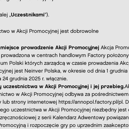
lej „
Uczestnikami
”).
ctwo w Akcji Promocyjnej jest dobrowolne
 miejsce prowadzenie Akcji Promocyjnej
Akcja Prom
 prowadzona w centrach handlowym Factory położony
rium Polski których zarządcą w czasie prowadzenia Akcj
jnej jest Neinver Polska, w okresie od dnia 1 grudnia 
 24 grudnia 2025 r. włącznie.
 uczestnictwa w Akcji Promocyjnej i jej przebieg.
A
nictwo w Akcji Promocyjnej odbywa za pośrednictwem 
y lub strony internetowej
https://annopol.factory.pl/pl
. D
ego uczestnictwa w Akcji Promocyjnej niezbędny jest
 zręcznościowej z serii Kalendarz Adwentowy powiązan
Promocyjną i rozpoczęcie gry po uprzednim zaakcept