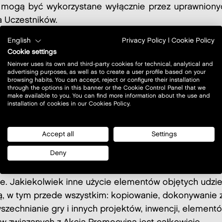
mogą być wykorzystane wyłącznie przez uprawniony
a Uczestników.
English
Privacy Policy
|
Cookie Policy
ja udzielana Uczestnikom
Organizatorzy udzielają
Cookie settings
ególnym Uczestnikom licencji do wyświetlania i korzys
Neinver uses its own and third-party cookies for technical, analytical and
advertising purposes, as well as to create a user profile based on your
terze użytkownika końcowego, z gry i innych projektów
browsing habits. You can accept, reject or configure their installation
ji, elementów lub środków związanych z Akcją, w ich we
through the options in this banner or the Cookie Control Panel that we
make available to you. You can find more information about the use and
walnej, wyłącznie do użytku prywatnego (niezwiązane
installation of cookies in our Cookies Policy.
zeniem działalności gospodarczej). Licencji nie możn
zywać, nie podlega ona żadnym ograniczeniom terytor
Accept all
Settings
zasowo ograniczona okresem trwania Akcji Promocyjnej
Deny
m celem jej udzielenia jest umożliwienie danemu Ucze
a udziału w Akcji Promocyjnej w niezbędnym do tego
e.
Jakiekolwiek inne użycie elementów objętych udzie
ją, w tym przede wszystkim: kopiowanie, dokonywanie 
szechnianie gry i innych projektów, inwencji, element