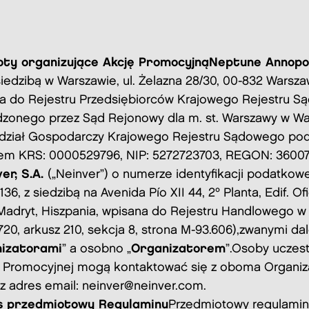
ty organizujące Akcję Promocyjną
Neptune Annopol
 siedzibą w Warszawie, ul. Żelazna 28/30, 00-832 Warsz
a do Rejestru Przedsiębiorców Krajowego Rejestru 
zonego przez Sąd Rejonowy dla m. st. Warszawy w Wa
ydział Gospodarczy Krajowego Rejestru Sądowego po
m KRS: 0000529796, NIP: 5272723703, REGON: 36007
er, S.A.
(„Neinver”) o numerze identyfikacji podatkowej 
36, z siedzibą na Avenida Pío XII 44, 2º Planta, Edif. Of
Madryt, Hiszpania, wpisana do Rejestru Handlowego w
20, arkusz 210, sekcja 8, strona M-93.606),
zwanymi dal
izatorami
” a osobno „
Organizatorem
”.
Osoby uczest
i Promocyjnej mogą kontaktować się z oboma Organiz
z adres email: neinver@neinver.com.
s przedmiotowy Regulaminu
Przedmiotowy regulamin