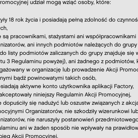
Promocyjnej udział mogą wziąć osoby, które:
yły 18 rok życia i posiadają pełną zdolność do czynnoś
ch,
e są pracownikami, stażystami ani współpracownikami
nizatorów, ani innych podmiotów należących do grupy
k do listy podmiotów zaliczanych do grupy znajduje się w
tu 3 Regulaminu powyżej), ani żadnego z podmiotów, k
gażowany w organizację lub prowadzenie Akcji Promocy
nymi bądź powinowatymi takich osób,
siadają aktywne konto użytkownika aplikacji Factory,
akceptowały niniejszy Regulamin Akcji Promocyjnej,
e dopuściły się nadużyć lub oszustw związanych z akcj
ocyjnymi Organizatorów, nie szkodziły wizerunkowi lu
nizatorów, nie naruszyły postanowień przedmiotoweg
laminu ani w żaden sposób nie wpływały na prawidło
bieg Akcji Promocyjnej.