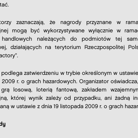
tać.
atorzy zaznaczają, że nagrody przyznane w rama
jnej mogą być wykorzystywane wyłącznie w rama
 handlowych należących do podmiotów tej sam
wej, działających na terytorium Rzeczpospolitej Pol
ctory”.
 podlega zatwierdzeniu w trybie określonym w ustawie
a 2009 r. o grach hazardowych. Organizator oświadcza,
 grą losową, loterią fantową, zakładem wzajemnym
ną, której wynik zależy od przypadku, ani żadną i
aną w ustawie z dnia 19 listopada 2009 r. o grach haz
dy