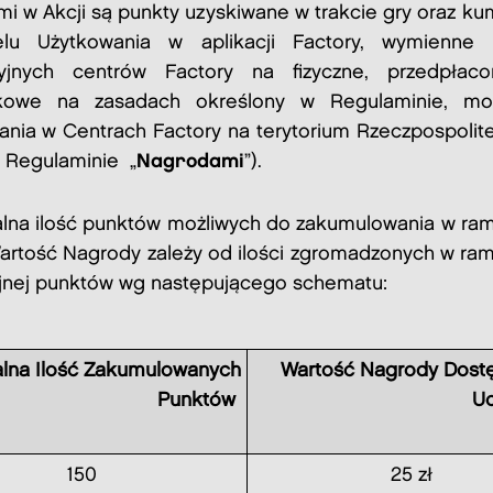
i w Akcji są punkty uzyskiwane w trakcie gry oraz k
elu Użytkowania w aplikacji Factory, wymienne 
cyjnych centrów Factory na fizyczne, przedpłaco
kowe na zasadach określony w Regulaminie, mo
ania w Centrach Factory na terytorium Rzeczpospolite
 Regulaminie „
Nagrodami
”).
na ilość punktów możliwych do zakumulowania w ram
Wartość Nagrody zależy od ilości zgromadzonych w ram
nej punktów wg następującego schematu:
lna Ilość Zakumulowanych
Wartość Nagrody Dostę
Punktów
Uc
150
25 zł