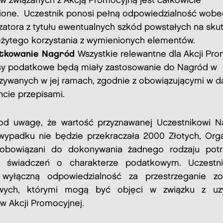
w związanych z Akcją Promocyjną jest całkowicie
ione.
Uczestnik ponosi pełną odpowiedzialność wobe
zatora z tytułu ewentualnych szkód powstałych na sku
eżytego korzystania z wymienionych elementów.
tkowanie Nagród
Wszystkie relewantne dla Akcji Pro
sy podatkowe będą miały zastosowanie do Nagród w
zywanych w jej ramach, zgodnie z obowiązującymi w 
ie przepisami.
od uwagę, że wartość przyznawanej Uczestnikowi 
ypadku nie będzie przekraczała 2000 Złotych, Orga
zobowiązani do dokonywania żadnego rodzaju potr
ci świadczeń o charakterze podatkowym. Uczestn
 wyłączną odpowiedzialność za przestrzeganie zo
wych, którymi mogą być objęci w związku z uz
w Akcji Promocyjnej.