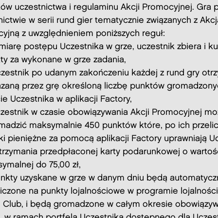
ów uczestnictwa i regulaminu Akcji Promocyjnej. Gra 
ictwie w serii rund gier tematycznie związanych z Akcj
yjną z uwzględnieniem poniższych reguł:
miarę postępu Uczestnika w grze, uczestnik zbiera i k
ty za wykonane w grze zadania,
zestnik po udanym zakończeniu każdej z rund gry otr
zaną przez grę określoną liczbę punktów gromadzony
ie Uczestnika w aplikacji Factory,
zestnik w czasie obowiązywania Akcji Promocyjnej mo
madzić maksymalnie 450 punktów które, po ich przelic
ki pieniężne za pomocą aplikacji Factory uprawniają U
trzymania przedpłaconej karty podarunkowej o wartoś
ymalnej do 75,00 zł,
nkty uzyskane w grze w danym dniu będą automatycz
liczone na punkty lojalnościowe w programie lojalnoś
e Club, i będą gromadzone w całym okresie obowiązyw
i w ramach portfela Uczestnika dostępnego dla Uczes