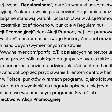
ej części „
Regulaminem
”) określa warunki uczestnict
yjnej. Zaakceptowanie postanowień Regulaminu oraz 
rzeganie stanowią warunki uczestnictwa w Akcji Promo
Uczestnika (zdefiniowano w punkcie 4 Regulaminu) .
cji Promocyjnej
Celem Akcji Promocyjnej
jest promow
„Factory”, centrum handlowego Factory Annopol oraz i
w handlowych (wymienionych na stronie
//www.neinver.com/portfolio/]) działających na terytori
zane przez spółki należące do grupy Neinver, a także 
go ponoszenia poziomu odwiedzalności centrum han
y Annopol poprzez przyznawanie klientom centrów ha
y w Polsce, punktów w ramach programu lojalnościowe
które można wymienić na nagrody opisane niniejszym
minem we wspomnianym programie Style Club.
nictwo w Akcji Promocyjnej