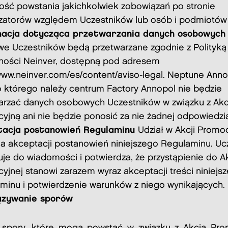
ość powstania jakichkolwiek zobowiązań po stronie
zatorów względem Uczestników lub osób i podmiotów 
macja dotycząca przetwarzania danych osobowyc
e Uczestników będą przetwarzane zgodnie z Polityką
ności Neinver, dostępną pod adresem
/www.neinver.com/es/content/aviso-legal. Neptune Annop
do którego należy centrum Factory Annopol nie będzie
arzać danych osobowych Uczestników w związku z Akc
yjną ani nie będzie ponosić za nie żadnej odpowiedzia
tacja postanowień Regulaminu
Udział w Akcji Promo
 akceptacji postanowień niniejszego Regulaminu. Uc
uje do wiadomości i potwierdza, że przystąpienie do Ak
yjnej stanowi zarazem wyraz akceptacji treści niniejs
minu i potwierdzenie warunków z niego wynikających.
ązywanie sporów
 spory, które mogą powstać w związku z Akcją Pro